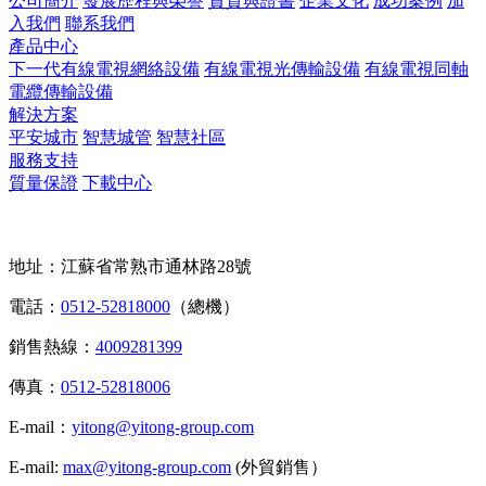
公司簡介
發展歷程與榮譽
資質與證書
企業文化
成功案例
加
入我們
聯系我們
產品中心
下一代有線電視網絡設備
有線電視光傳輸設備
有線電視同軸
電纜傳輸設備
解決方案
平安城市
智慧城管
智慧社區
服務支持
質量保證
下載中心
聯系我們
地址：江蘇省常熟市通林路28號
電話：
0512-52818000
（總機）
銷售熱線：
4009281399
傳真：
0512-52818006
E-mail：
yitong@yitong-group.com
E-mail:
max@yitong-group.com
(外貿銷售）