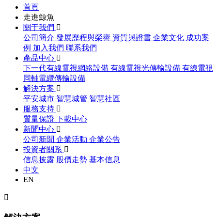
首頁
走進鯨魚
關于我們
公司簡介
發展歷程與榮譽
資質與證書
企業文化
成功案
例
加入我們
聯系我們
產品中心
下一代有線電視網絡設備
有線電視光傳輸設備
有線電視
同軸電纜傳輸設備
解決方案
平安城市
智慧城管
智慧社區
服務支持
質量保證
下載中心
新聞中心
公司新聞
企業活動
企業公告
投資者關系
信息披露
股價走勢
基本信息
中文
EN
