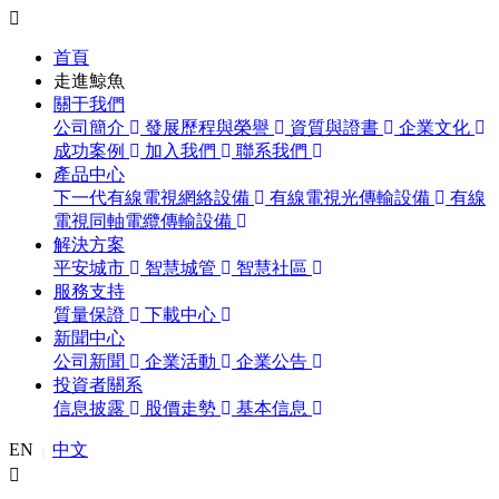
首頁
走進鯨魚
關于我們
公司簡介
發展歷程與榮譽
資質與證書
企業文化
成功案例
加入我們
聯系我們
產品中心
下一代有線電視網絡設備
有線電視光傳輸設備
有線
電視同軸電纜傳輸設備
解決方案
平安城市
智慧城管
智慧社區
服務支持
質量保證
下載中心
新聞中心
公司新聞
企業活動
企業公告
投資者關系
信息披露
股價走勢
基本信息
EN
中文
|
