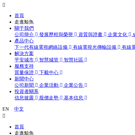
首頁
走進鯨魚
關于我們
公司簡介
發展歷程與榮譽
資質與證書
企業文化
產品中心
下一代有線電視網絡設備
有線電視光傳輸設備
有線
解決方案
平安城市
智慧城管
智慧社區
服務支持
質量保證
下載中心
新聞中心
公司新聞
企業活動
企業公告
投資者關系
信息披露
股價走勢
基本信息
EN
中文
|

首頁
走進鯨魚