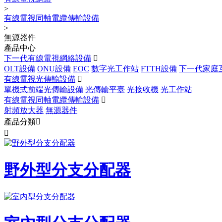
>
有線電視同軸電纜傳輸設備
>
無源器件
產品中心
下一代有線電視網絡設備
OLT設備
ONU設備
EOC
數字光工作站
FTTH設備
下一代家庭
有線電視光傳輸設備
單機式前端光傳輸設備
光傳輸平臺
光接收機
光工作站
有線電視同軸電纜傳輸設備
射頻放大器
無源器件
產品分類


野外型分支分配器