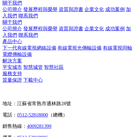
關于我們
公司簡介
發展歷程與榮譽
資質與證書
企業文化
成功案例
加
入我們
聯系我們
關于我們
公司簡介
發展歷程與榮譽
資質與證書
企業文化
成功案例
加
入我們
聯系我們
產品中心
下一代有線電視網絡設備
有線電視光傳輸設備
有線電視同軸
電纜傳輸設備
解決方案
平安城市
智慧城管
智慧社區
服務支持
質量保證
下載中心
聯系我們
地址：江蘇省常熟市通林路28號
電話：
0512-52818000
（總機）
銷售熱線：
4009281399