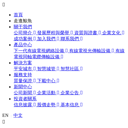
首頁
走進鯨魚
關于我們
公司簡介
發展歷程與榮譽
資質與證書
企業文化
成功案例
加入我們
聯系我們
產品中心
下一代有線電視網絡設備
有線電視光傳輸設備
有線
電視同軸電纜傳輸設備
解決方案
平安城市
智慧城管
智慧社區
服務支持
質量保證
下載中心
新聞中心
公司新聞
企業活動
企業公告
投資者關系
信息披露
股價走勢
基本信息
EN
中文
|
