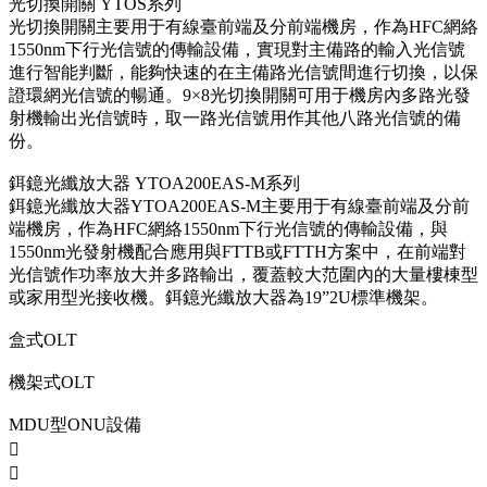
光切換開關 YTOS系列
光切換開關主要用于有線臺前端及分前端機房，作為HFC網絡
1550nm下行光信號的傳輸設備，實現對主備路的輸入光信號
進行智能判斷，能夠快速的在主備路光信號間進行切換，以保
證環網光信號的暢通。9×8光切換開關可用于機房內多路光發
射機輸出光信號時，取一路光信號用作其他八路光信號的備
份。
鉺鐿光纖放大器 YTOA200EAS-M系列
鉺鐿光纖放大器YTOA200EAS-M主要用于有線臺前端及分前
端機房，作為HFC網絡1550nm下行光信號的傳輸設備，與
1550nm光發射機配合應用與FTTB或FTTH方案中，在前端對
光信號作功率放大并多路輸出，覆蓋較大范圍內的大量樓棟型
或家用型光接收機。鉺鐿光纖放大器為19”2U標準機架。
盒式OLT
機架式OLT
MDU型ONU設備

