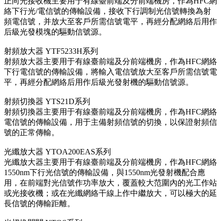
正向光接收機主要用于有線臺前端及分前端機房，作為HFC網
絡下行光/電信號的傳輸設備，接收下行調制光信號轉換為射
頻電信號，并放大至客戶所需信號電平，再經分配網絡后用作
后級光發模塊的驅動信號源。
射頻放大器 YTF5233H系列
射頻放大器主要用于有線臺前端及分前端機房，作為HFC網絡
下行電信號的傳輸設備，將輸入電信號放大至客戶所需信號電
平，再經分配網絡后用作后級光發射機的驅動信號源。
射頻切換器 YTS21D系列
射頻切換器主要用于有線臺前端及分前端機房，作為HFC網絡
電信號的傳輸設備，用于主備射頻信號的切換，以保證射頻信
號的正常傳輸。
光纖放大器 YTOA200EAS系列
光纖放大器主要用于有線臺前端及分前端機房，作為HFC網絡
1550nm下行光信號的傳輸設備，與1550nm光發射機配合應
用，在前端對光信號作功率放大，覆蓋較大范圍內的光工作站
或光接收機；或在光纖網絡干線上作中繼放大，可以極大的延
長信號的傳輸距離。