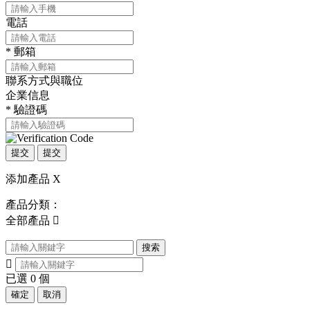
電話
*
郵箱
聯系方式與職位
企業信息
*
驗證碼
提交
提交
添加產品
X
產品分類：
全部產品

搜索

已選
0
個
確定
取消