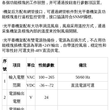
各個功能模塊的工作狀態，并可通過按鈕進行參數項設置。
機架后方配有網管接口，可通過網管軟件對光平臺機架及功
?
能模塊進行遠程監控管理，接口協議符合SNMP國標。
光平臺機架配有大功率渦流風扇，風扇采用溫控方式，通過
?
采集機架及模塊內部的溫度來控制風扇開關。
光平臺機架配有雙電源熱備份，電源為后插方式，不占用功
?
能模塊插槽;電源為單路+24V輸出，自帶溫控風扇，穩定性和
可靠性好;可選支持-48V直流供電。
序
項目
單位
性能參數
備注
號
輸入電壓
VAC
100～265
50/60 Hz
1
范圍
VDC
-36～-72
直流電源可選
電源輸出
2
V
24
電壓
電源輸出